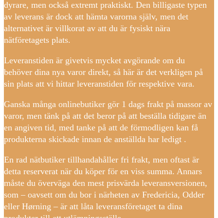
dyrare, men också extremt praktiskt. Den billigaste typen
av leverans är dock att hämta varorna själv, men det
alternativet är villkorat av att du är fysiskt nära
nätföretagets plats.
Leveranstiden är givetvis mycket avgörande om du
behöver dina nya varor direkt, så här är det verkligen på
sin plats att vi hittar leveranstiden för respektive vara.
Ganska många onlinebutiker gör 1 dags frakt på massor av
varor, men tänk på att det beror på att beställa tidigare än
en angiven tid, med tanke på att de förmodligen kan få
produkterna skickade innan de anställda har ledigt .
En rad nätbutiker tillhandahåller fri frakt, men oftast är
detta reserverat när du köper för en viss summa. Annars
måste du överväga den mest prisvärda leveransversionen,
som – oavsett om du bor i närheten av Fredericia, Odder
eller Hørning – är att låta leveransföretaget ta dina