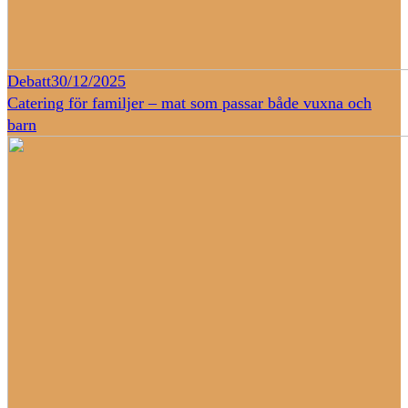
Debatt
30/12/2025
Catering för familjer – mat som passar både vuxna och
barn