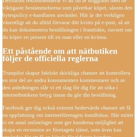
Dessutom rekommenderar vi att du är noggrann med de
viktigaste bestämmelserna som påverkar köpet, såsom den
bytespolicy e-handlaren använder. Här är det verkligen
väsentligt att du alltid förvarar ditt kvitto på e-post, så att
du kan dokumentera beställningen i framtiden, oavsett om
du köper en present till en man eller en kvinna.
Ett påstående om att nätbutiken
följer de officiella reglerna
Trustpilot skapar faktiskt skickliga chanser att kontrollera
en stor del av andra konsumenters kommentarer och av
den anledningen slår vi ett slag för dig för att söka i
internetbutikens betyg innan du gör din beställning.
Facebook ger dig också extremt hedervärda chanser att få
en uppfattning om internetföretagets kundfokus. Här möter
vi ett antal onlinelager som ger kunderna möjlighet att
skapa en recension av företagets tjänst, som även kan
användas för att få en känsla för tidigare kunders