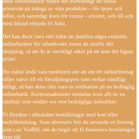
antal onlinebutiker funnit det nödvändigt att sänka
prisnivån på många av sina produkter – för tjejer och
killar, och samtidigt även för vuxna – enormt, och till och
med ibland erbjuda fri frakt.
Det kan dock vara värt tiden att jämföra några enskilda
onlinebutiker för rabattkoder innan du slutför din
shopping, så att du är osvikligt säker på att anta det lägsta
priset.
Du måste ändå vara medveten om att om ett onlineföretag
säljer varor till ett försäljningspris som verkar oändligt
billigt, så kan detta ofta vara en indikation på en bedräglig
onlinebutik. Korttransaktioner omfattas trots allt av en
riktlinje som stödjer oss mot bedrägliga nätbutiker.
Vi föredrar i allmänhet beställningar med kort eller
mobilbetalning. Som alternativ bör du använda en lösning
som t.ex ViaBill, om du begär att få finansiera betalningen
över tid.