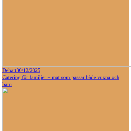
Debatt
30/12/2025
Catering för familjer – mat som passar både vuxna och
barn