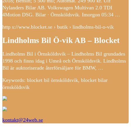
2018; Bensin; 5 500 mil; Automat. 249 900 kr. Ulf
Nylanders Bilar AB. Volkswagen Multivan 2.0 TDI
4Motion DSG. Bilar · Örnsköldsvik. Imorgon 05:34 …
http s://www.blocket.se › butik › lindholms-bil-o-vik
Lindholms Bil Ö-vik AB – Blocket
Lindholms Bil i Örnsköldsvik – Lindholms Bil grundades
1998 och finns idag i Umeå och Örnsköldsvik. Lindholms
Bil är auktoriserade återförsäljare för BMW, …
Keywords: blocket bil örnsköldsvik, blocket bilar
örnsköldsvik
kontakt@24web.se