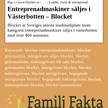
http s://www.blocket.se › … › Lastbil, truck & entreprenad
Entreprenadmaskiner säljes i
Västerbotten – Blocket
Blocket är Sveriges största marknadsplats inom
kategorin entreprenadmaskiner säljes i västerbotten
med över 404 annonser.
Keywords: blocket entreprenadmaskiner, blocket
grävmaskin, minigrävare säljes blocket, blocket
grävmaskiner, traktorgrävare till salu blocket,
grävmaskin blocket, minigrävare blocket, blocket
traktorgrävare, blocket minigrävare, begagnade
minigrävare blocket, begagnade traktorgrävare blocket,
traktorgrävare blocket, blocket lastmaskiner