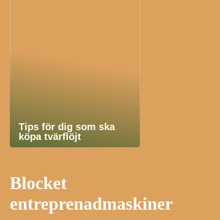
Tips för dig som ska
köpa tvärflöjt
Blocket
entreprenadmaskiner