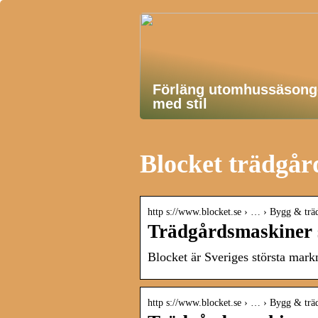
Förläng utomhussäsong
med stil
Blocket trädgå
http s://www.blocket.se › … › Bygg & trä
Trädgårdsmaskiner sä
Blocket är Sveriges största mark
http s://www.blocket.se › … › Bygg & trä