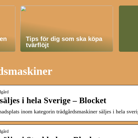
en
Tips för dig som ska köpa
tvärflöjt
rdsmaskiner
dgård
ljes i hela Sverige – Blocket
nadsplats inom kategorin trädgårdsmaskiner säljes i hela sve
dgård