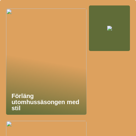
Förläng
utomhussäsongen med
stil