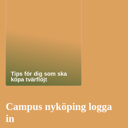
Tips för dig som ska
köpa tvärflöjt
Campus nyköping logga
in