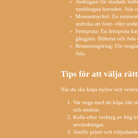
Avdragare för skadade bultsk
runddragna huvuden. Jula o
Momentnyckel: En momentnyck
undvika att över- eller un
Fettspruta: En fettspruta ka
gångjärn. Biltema och Jula e
Bromsrengöring: För rengöri
Jula.
Tips för att välja rät
När du ska köpa hylsor och verktyg
Var noga med att köpa rätt sto
och muttrar.
Kolla efter verktyg av hög kv
användningar.
Jämför priser och erbjudande