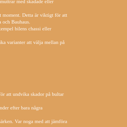
r muttrar med skadade eller
moment. Detta är viktigt för att
a och Bauhaus.
xempel bilens chassi eller
a varianter att välja mellan på
 för att undvika skador på bultar
nder efter bara några
 märken. Var noga med att jämföra