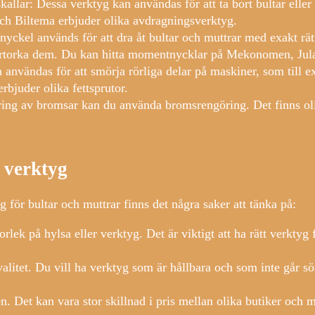
allar: Dessa verktyg kan användas för att ta bort bultar elle
ch Biltema erbjuder olika avdragningsverktyg.
el används för att dra åt bultar och muttrar med exakt rätt 
dertorka dem. Du kan hitta momentnycklar på Mekonomen, Jul
n användas för att smörja rörliga delar på maskiner, som till e
rbjuder olika fettsprutor.
ng av bromsar kan du använda bromsrengöring. Det finns olik
t verktyg
 för bultar och muttrar finns det några saker att tänka på:
rlek på hylsa eller verktyg. Det är viktigt att ha rätt verktyg
alitet. Du vill ha verktyg som är hållbara och som inte går sö
n. Det kan vara stor skillnad i pris mellan olika butiker och