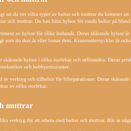
igt att du vet vilka typer av bultar och muttrar du kommer att
ltar och muttrar. Du kan hitta hylsor för runda bultar på blan
sortiment av hylsor för olika ändamål. Deras skärande hylsor är 
digt som du drar åt eller lossar dem. Kranmutternycklar är o
skärande hylsor i olika storlekar och utföranden. Deras produ
a mekaniker och hobbyentusiaster.
ud av verktyg och tillbehör för bilreparationer. Deras skärande
rar av olika storlekar.
ch muttrar
ika verktyg för att arbeta med bultar och muttrar. Här är någ