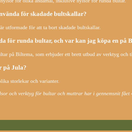
v hylsor för olika ändamål, inklusive hylsor för runda bultar.
nvända för skadade bultskallar?
r utformade för att ta bort skadade bultskallar.
da för runda bultar, och var kan jag köpa en på 
tar på Biltema, som erbjuder ett brett utbud av verktyg och t
r på Jula?
lika storlekar och varianter.
ylsor och verktyg för bultar och muttrar har i gennemsnit fået