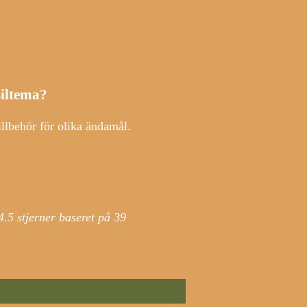
Biltema?
illbehör för olika ändamål.
4.5
stjerner baseret på
39