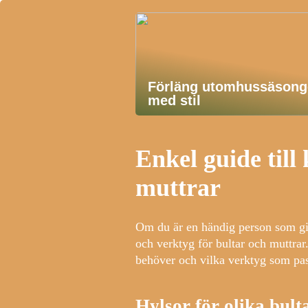
Förläng utomhussäsong
med stil
Enkel guide till
muttrar
Om du är en händig person som gil
och verktyg för bultar och muttrar.
behöver och vilka verktyg som pas
Hylsor för olika bult