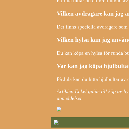
På Jula hittar du ett brett utbud a
Vilken avdragare kan jag a
Det finns speciella avdragare som ä
Vilken hylsa kan jag använ
Du kan köpa en hylsa för runda bul
Var kan jag köpa hjulbulta
På Jula kan du hitta hjulbultar av o
Artiklen Enkel guide till köp av h
anmeldelser