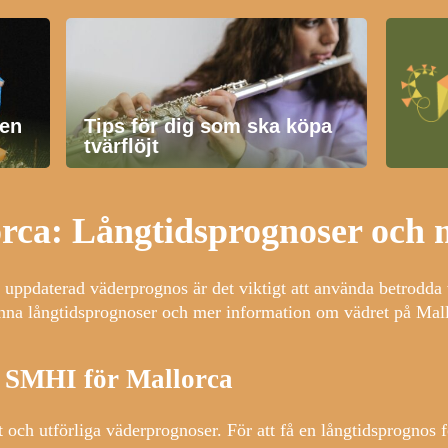
en
Tips för dig som ska köpa
tvärflöjt
orca: Långtidsprognoser och
och uppdaterad väderprognos är det viktigt att använda betrod
anna långtidsprognoser och mer information om vädret på Mal
 SMHI för Mallorca
het och utförliga väderprognoser. För att få en långtidsprogn