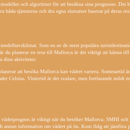
modeller och algoritmer för att beräkna sina prognoser. Det bä
öra båda tjänsterna och dra egna slutsatser baserat på deras res
a medelhavsklimat. Som en av de mest populära turistdestinati
 du planerar en resa till Mallorca är det viktigt att känna till
 dina aktiviteter.
 planerar att besöka Mallorca kan vädret variera. Sommartid ä
ader Celsius. Vintertid är det svalare, men fortfarande mildt 
erad väderprognos är viktigt när du besöker Mallorca. SMHI och
h annan information om vädret på ön. Kom ihåg att jämföra p