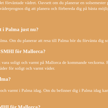
v det förväntade vädret. Oavsett om du planerar en solsemeste
 väderprognos dig att planera och förbereda dig på bästa möjlig
t i Palma just nu?
alma. Om du planerar att resa till Palma bör du förvänta dig s
r SMHI för Mallorca?
 vara soligt och varmt på Mallorca de kommande veckorna. Fö
äder för soligt och varmt väder.
alma?
gt och varmt i Palma idag. Om du befinner dig i Palma idag ka
MHI för Mallorca?