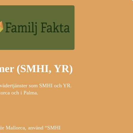
 mer (SMHI, YR)
da vädertjänster som SMHI och YR.
lorca och i Palma.
os för Mallorca, använd “SMHI