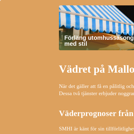
Förläng utomhussäsong
med stil
Vädret på Mall
När det gäller att få en pålitlig 
Dessa två tjänster erbjuder noggr
Väderprognoser från
SMHI är känt för sin tillförlitlig