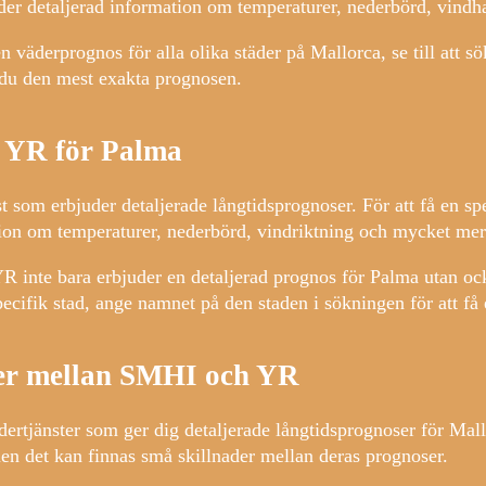
r detaljerad information om temperaturer, nederbörd, vindh
 väderprognos för alla olika städer på Mallorca, se till att sö
år du den mest exakta prognosen.
 YR för Palma
 som erbjuder detaljerade långtidsprognoser. För att få en sp
on om temperaturer, nederbörd, vindriktning och mycket mer
YR inte bara erbjuder en detaljerad prognos för Palma utan oc
ecifik stad, ange namnet på den staden i sökningen för att få
ter mellan SMHI och YR
ertjänster som ger dig detaljerade långtidsprognoser för Mal
en det kan finnas små skillnader mellan deras prognoser.