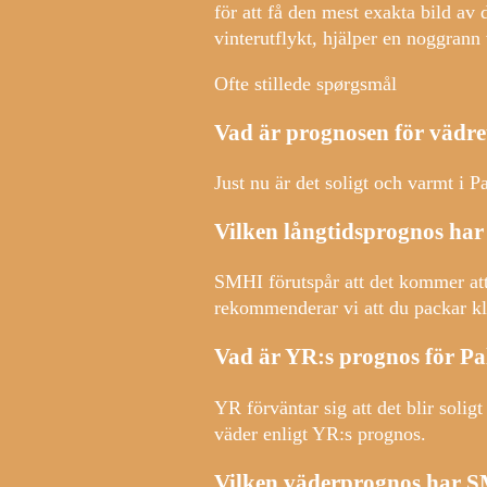
för att få den mest exakta bild a
vinterutflykt, hjälper en noggrann
Ofte stillede spørgsmål
Vad är prognosen för vädre
Just nu är det soligt och varmt i P
Vilken långtidsprognos ha
SMHI förutspår att det kommer att
rekommenderar vi att du packar kl
Vad är YR:s prognos för P
YR förväntar sig att det blir soli
väder enligt YR:s prognos.
Vilken väderprognos har S