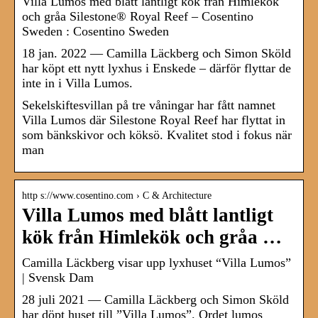
Villa Lumos med blått lantligt kök från Himlekök
och gråa Silestone® Royal Reef – Cosentino
Sweden : Cosentino Sweden
18 jan. 2022 — Camilla Läckberg och Simon Sköld
har köpt ett nytt lyxhus i Enskede – därför flyttar de
inte in i Villa Lumos.
Sekelskiftesvillan på tre våningar har fått namnet
Villa Lumos där Silestone Royal Reef har flyttat in
som bänkskivor och köksö. Kvalitet stod i fokus när
man
http s://www.cosentino.com › C & Architecture
Villa Lumos med blått lantligt
kök från Himlekök och gråa …
Camilla Läckberg visar upp lyxhuset “Villa Lumos”
| Svensk Dam
28 juli 2021 — Camilla Läckberg och Simon Sköld
har döpt huset till ”Villa Lumos”. Ordet lumos