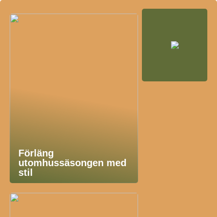
Förläng
utomhussäsongen med
stil